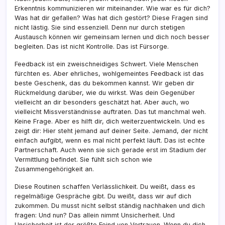
Erkenntnis kommunizieren wir miteinander. Wie war es für dich?
Was hat dir gefallen? Was hat dich gestört? Diese Fragen sind
nicht lästig. Sie sind essenziell. Denn nur durch stetigen
Austausch können wir gemeinsam lernen und dich noch besser
begleiten. Das ist nicht Kontrolle. Das ist Fürsorge.
Feedback ist ein zweischneidiges Schwert. Viele Menschen
fürchten es. Aber ehrliches, wohlgemeintes Feedback ist das
beste Geschenk, das du bekommen kannst. Wir geben dir
Rückmeldung darüber, wie du wirkst. Was dein Gegenüber
vielleicht an dir besonders geschätzt hat. Aber auch, wo
vielleicht Missverständnisse auftraten. Das tut manchmal weh.
Keine Frage. Aber es hilft dir, dich weiterzuentwickeln. Und es
zeigt dir: Hier steht jemand auf deiner Seite. Jemand, der nicht
einfach aufgibt, wenn es mal nicht perfekt läuft. Das ist echte
Partnerschaft. Auch wenn sie sich gerade erst im Stadium der
Vermittlung befindet. Sie fühlt sich schon wie
Zusammengehörigkeit an.
Diese Routinen schaffen Verlässlichkeit. Du weißt, dass es
regelmäßige Gespräche gibt. Du weißt, dass wir auf dich
zukommen. Du musst nicht selbst ständig nachhaken und dich
fragen: Und nun? Das allein nimmt Unsicherheit. Und
Unsicherheit ist der größte Feind von Vertrauen. Wenn du dich