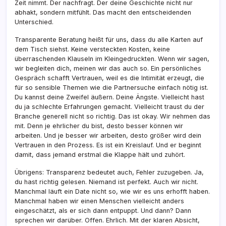
Zeit nimmt. Der nachfragt. Der deine Geschichte nicht nur
abhakt, sondern mitfühlt. Das macht den entscheidenden
Unterschied.
Transparente Beratung heißt für uns, dass du alle Karten auf
dem Tisch siehst. Keine versteckten Kosten, keine
überraschenden Klauseln im Kleingedruckten. Wenn wir sagen,
wir begleiten dich, meinen wir das auch so. Ein persönliches
Gespräch schafft Vertrauen, weil es die Intimität erzeugt, die
für so sensible Themen wie die Partnersuche einfach nötig ist.
Du kannst deine Zweifel äußern. Deine Ängste. Vielleicht hast
du ja schlechte Erfahrungen gemacht. Vielleicht traust du der
Branche generell nicht so richtig. Das ist okay. Wir nehmen das
mit. Denn je ehrlicher du bist, desto besser können wir
arbeiten. Und je besser wir arbeiten, desto größer wird dein
Vertrauen in den Prozess. Es ist ein Kreislauf. Und er beginnt
damit, dass jemand erstmal die Klappe hält und zuhört.
Übrigens: Transparenz bedeutet auch, Fehler zuzugeben. Ja,
du hast richtig gelesen. Niemand ist perfekt. Auch wir nicht.
Manchmal läuft ein Date nicht so, wie wir es uns erhofft haben.
Manchmal haben wir einen Menschen vielleicht anders
eingeschätzt, als er sich dann entpuppt. Und dann? Dann
sprechen wir darüber. Offen. Ehrlich. Mit der klaren Absicht,