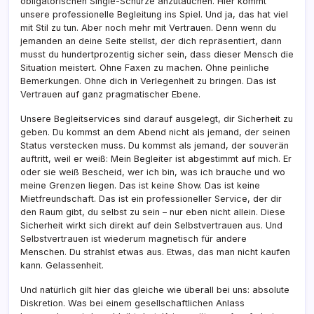
obligatorischen Single-Schürze anzutauchen. Hier kommt
unsere professionelle Begleitung ins Spiel. Und ja, das hat viel
mit Stil zu tun. Aber noch mehr mit Vertrauen. Denn wenn du
jemanden an deine Seite stellst, der dich repräsentiert, dann
musst du hundertprozentig sicher sein, dass dieser Mensch die
Situation meistert. Ohne Faxen zu machen. Ohne peinliche
Bemerkungen. Ohne dich in Verlegenheit zu bringen. Das ist
Vertrauen auf ganz pragmatischer Ebene.
Unsere Begleitservices sind darauf ausgelegt, dir Sicherheit zu
geben. Du kommst an dem Abend nicht als jemand, der seinen
Status verstecken muss. Du kommst als jemand, der souverän
auftritt, weil er weiß: Mein Begleiter ist abgestimmt auf mich. Er
oder sie weiß Bescheid, wer ich bin, was ich brauche und wo
meine Grenzen liegen. Das ist keine Show. Das ist keine
Mietfreundschaft. Das ist ein professioneller Service, der dir
den Raum gibt, du selbst zu sein – nur eben nicht allein. Diese
Sicherheit wirkt sich direkt auf dein Selbstvertrauen aus. Und
Selbstvertrauen ist wiederum magnetisch für andere
Menschen. Du strahlst etwas aus. Etwas, das man nicht kaufen
kann. Gelassenheit.
Und natürlich gilt hier das gleiche wie überall bei uns: absolute
Diskretion. Was bei einem gesellschaftlichen Anlass